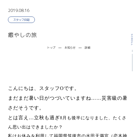
発熱外来
便秘外来
2019.08.16
スタッフ日記
ピロリ菌検査・治療
ワクチン・健康診断
癒やしの旅
SCROLL
胃内視鏡検査
大腸内視鏡検査
トップ
お知らせ
詳細
健康診断・ワクチン
自由診療
採用情報
オンライン診療
こんにちは、スタッフ
O
です。
WEB予約
発熱外来
まだまだ暑い日がつづいていますね……災害級の暑
さだそうです。
とは言え…立秋も過ぎ
8
月も後半になりました、たくさ
ん思い出はできましたか？
道しるべ
私はお休みを利用して福岡県筑後市の水田天満宮（恋木神