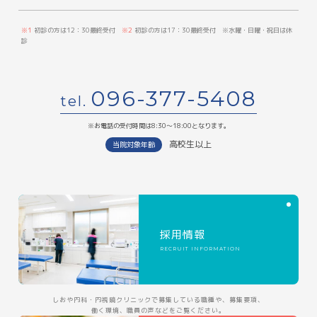
※1
初診の方は12：30最終受付
※2
初診の方は17：30最終受付 ※水曜・日曜・祝日は休
診
096-377-5408
tel.
※お電話の受付時間は8:30〜18:00となります。
高校生以上
当院対象年齢
採用情報
RECRUIT INFORMATION
しおや内科・内視鏡クリニックで募集している職種や、募集要項、
働く環境、職員の声などをご覧ください。