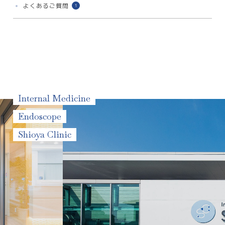
よくあるご質問
1
Internal Medicine
Endoscope
Shioya Clinic