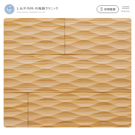
採用情報
当院について
当院の特徴
院長紹介
お知らせ
診療案内
一般内科
消化器内科
内視鏡検査
エコー検査