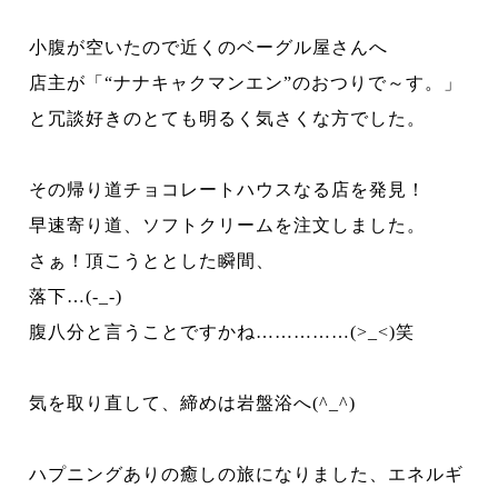
小腹が空いたので近くのベーグル屋さんへ
店主が「“ナナキャクマンエン”のおつりで～す。」
と冗談好きのとても明るく気さくな方でした。
その帰り道チョコレートハウスなる店を発見！
早速寄り道、ソフトクリームを注文しました。
さぁ！頂こうととした瞬間、
落下
…(-_-)
腹八分と言うことですかね……………
(>_<)
笑
気を取り直して、締めは岩盤浴へ
(^_^)
ハプニングありの癒しの旅になりました、エネルギ