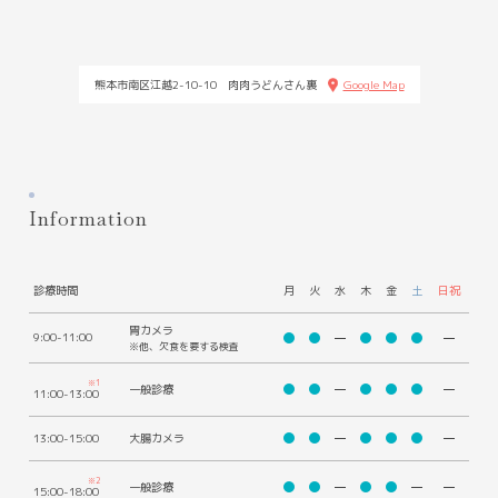
熊本市南区江越2-10-10 肉肉うどんさん裏
Google Map
Information
診療時間
月
火
水
木
金
土
日祝
胃カメラ
9:00-11:00
※他、欠食を要する検査
※1
一般診療
11:00-13:00
13:00-15:00
大腸カメラ
※2
一般診療
15:00-18:00