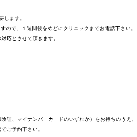
要します。
ますので、１週間後をめどにクリニックまでお電話下さい
WEB予約
発熱外来
の対応とさせて頂きます。
道しるべ
。
保険証、マイナンバーカードのいずれか）をお持ちのうえ、
話でご予約下さい。