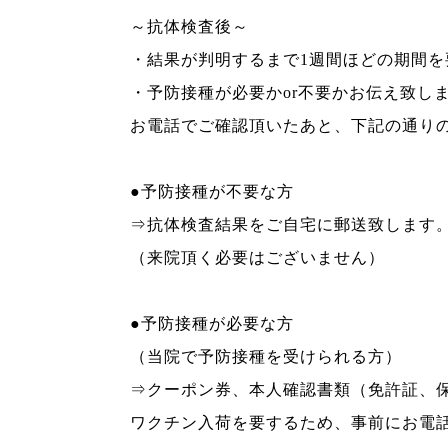
～抗体検査後～
・結果が判明するまで
1
週間ほどの期間を
・予防接種が必要か
or
不要かお伝え致し
お電話でご確認頂いたあと、下記の通り
●予防接種が不要な方
⇒抗体検査結果をご自宅に郵送致します
（来院頂く必要はございません）
●予防接種が必要な方
（当院で予防接種を受けられる方）
⇒クーポン券、本人確認書類（免許証、
ワクチン入荷を要するため、事前にお電