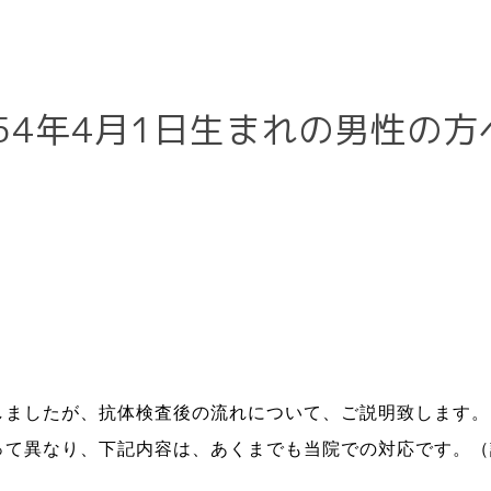
一般内科
内視鏡検査
和54年4月1日生まれの男性の
発熱外来
ピロリ菌検
査・治療
検査
大腸内視鏡検査
・ワクチン
自由診療
しましたが、抗体検査後の流れについて、ご説明致します。
って異なり、
下記内容は、あくまでも当院での対応です。（
オンライン診療