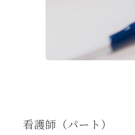
一般内科
内視鏡検査
発熱外来
ピロリ菌検
査・治療
検査
大腸内視鏡検査
・ワクチン
自由診療
看護師（パート）
オンライン診療