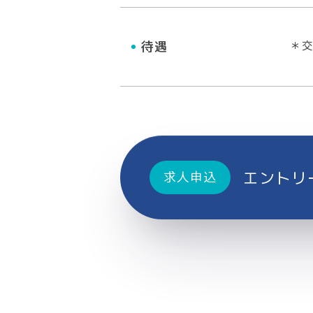
待遇
＊
エントリ
求人申込