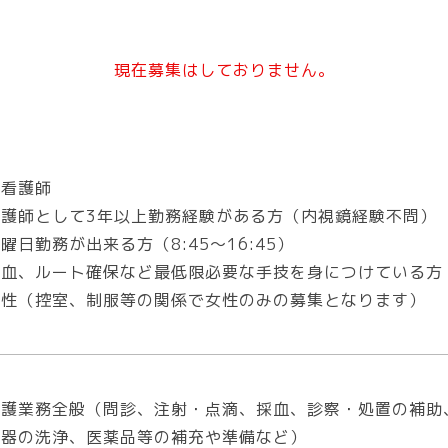
現在募集はしておりません。
WEB予約
発熱外来
正看護師
看護師として3年以上勤務経験がある方（内視鏡経験不問）
道しるべ
曜日勤務が出来る方（8:45～16:45）
採血、ルート確保など最低限必要な手技を身につけている方
女性（控室、制服等の関係で女性のみの募集となります）
看護業務全般（問診、注射・点滴、採血、診察・処置の補助
機器の洗浄、医薬品等の補充や準備など）